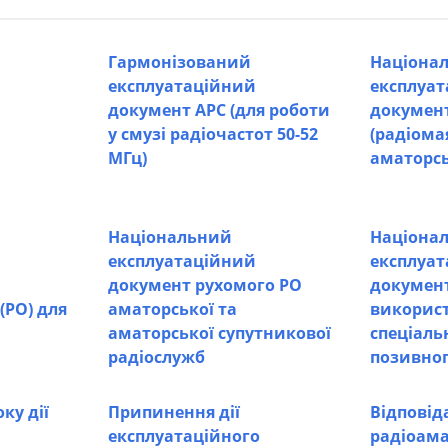
Гармонізований
Націона
експлуатаційний
експлуа
документ АРС (для роботи
документ
у смузі радіочастот 50-52
(радіома
МГц)
аматорсь
Національний
Націона
експлуатаційний
експлуа
документ рухомого РО
документ
(РО) для
аматорської та
викорис
аматорської супутникової
спеціаль
радіослужб
позивног
ку дії
Припинення дії
Відповід
експлуатаційного
радіоама