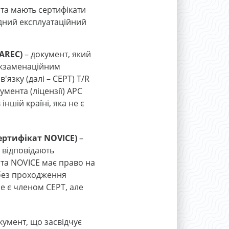
 та мають сертифікати
ідний експлуатаційний
AREC)
– документ, який
 екзаменаційним
язку (далі – CEPT) T/R
мента (ліцензії) АРС
ншій країні, яка не є
ертифікат NOVICE)
–
і відповідають
ата NOVICE має право на
 без проходження
не є членом CEPT, але
кумент, що засвідчує