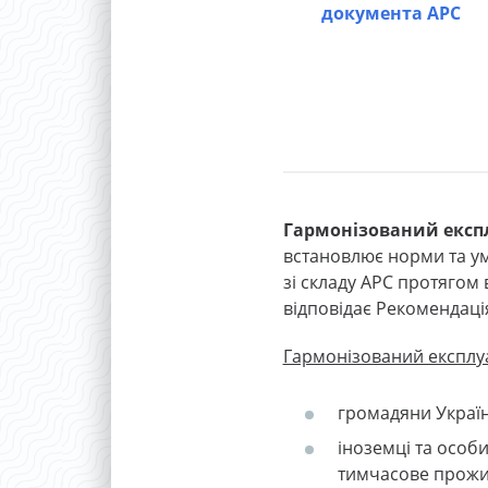
документа АРС
Гармонізований експл
встановлює норми та у
зі складу АРС протягом 
відповідає Рекомендація
Гармонізований експлу
громадяни Україн
іноземці та особи
тимчасове прожив