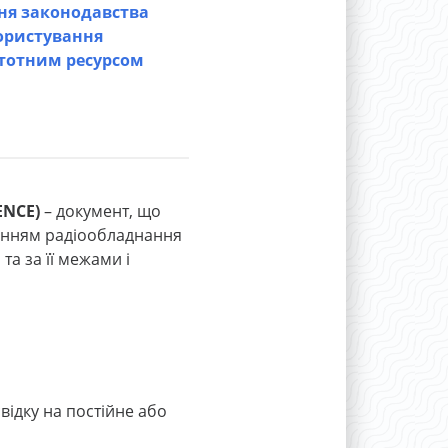
ня законодавства
користування
тотним ресурсом
ENCE)
– документ, що
ванням радіообладнання
та за її межами і
відку на постійне або