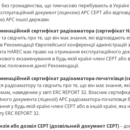
и без громадянства, що тимчасово перебувають в Україні
ксплуатаційний документ (ліцензію) АРС СЕРТ або відпов
ію) АРС іншої держави.
менаційний сертифікат радіоаматора (сертифікат H
та свідчить про те, що він має знання, які відповідають
Рекомендації Європейської конференції адміністрацій зв'
ката HAREC має право на отримання експлуатаційного доку
вого екзаменування в будь-якій країні-члені CEPT або в і
ає положення даної Рекомендації.
енаційний сертифікат радіоаматора-початківця (с
я радіоаматору та свідчить про те, що він має знання, як
ам, наведеним у звіті ERC REPORT 32. Власник сертифік
ного документа (ліцензії) АРС радіоаматора-початківця
ня у будь-якій країні-члені CEPT або в іншій країні, яка 
у ERC REPORT 32.
зія або дозвіл CEPT (дозвільний документ CEPT)
– до