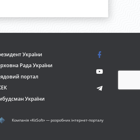
езидент України
рховна Рада України
ядовий портал
КЕК
мбудсман України
Компанія
«KitSoft»
— розробник інтернет-порталу