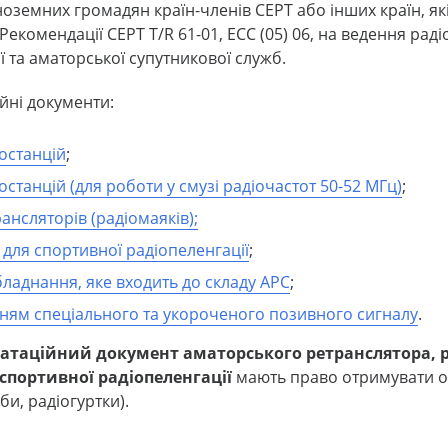
ноземних громадян країн-членів CEPT або інших країн, як
омендації CEPT T/R 61-01, ECC (05) 06, на ведення радіо
 та аматорської супутникової служб.
йні документи:
останцій
;
станцій (для роботи у смузі радіочастот 50-52 МГц)
;
ансляторів (радіомаяків);
для спортивної радіопеленгації
;
ладнання, яке входить до складу АРС
;
ням спеціального та укороченого позивного сигналу
.
атаційний документ аматорського ретранслятора, 
спортивної радіопеленгації
мають право отримувати о
би, радіогуртки).