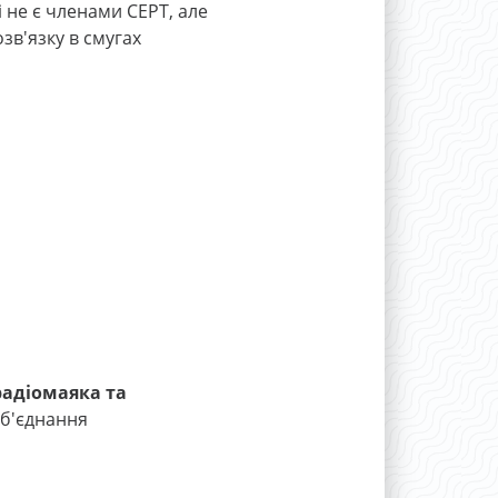
і не є членами CEPT, але
зв'язку в смугах
радіомаяка та
б'єднання