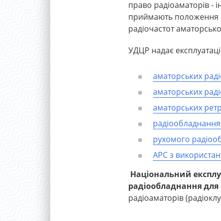
право радіоаматорів - і
приймають положення Рек
радіочастот аматорської
УДЦР надає експлуатаці
аматорських раді
аматорських радіо
аматорських ретр
радіообладнання 
рухомого радіооб
АРС з використан
Національний експлу
радіообладнання для 
радіоаматорів (радіоклу