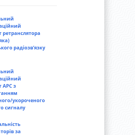
льний
таційний
 ретранслятора
яка)
кого радіозв’язку
льний
таційний
 АРС з
танням
ного/укороченого
о сигналу
альність
торів за