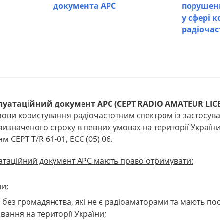
документа АРС
порушен
у сфері 
радіочас
уатаційний документ АРС (CEPT RADIO AMATEUR LIC
мови користування радіочастотним спектром із застосу
визначеного строку в певних умовах на території України 
м CEPT T/R 61-01, ECC (05) 06.
атаційний документ АРС мають право отримувати:
и;
 без громадянства, які не є радіоаматорами та мають пос
ання на території України;