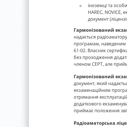
іноземці та особ
HAREC, NOVICE, е
документ (ліценз
Гармонізований екза
надається радіоаматору 
програмам, наведеним в 
61-02. Власник сертифі
без проходження додатко
членом CEPT, але прийм
Гармонізований екзам
документ, який надаєтьс
екзаменаційним програм
отримання експлуатацій
додаткового екзаменуван
приймає положення звіт
Радіоаматорська ліцен