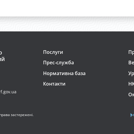
о
Послуги
Пр
ий
Прес-служба
Ве
Нормативна база
Ур
Контакти
Н
f.gov.ua
О
права застережені.