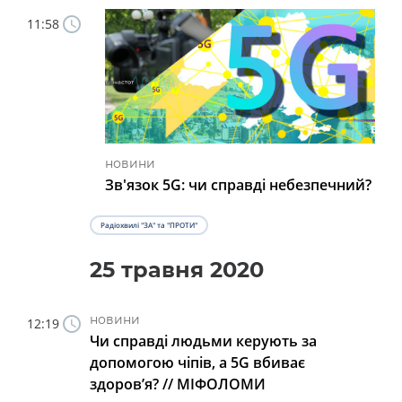
11:58
новини
Зв'язок 5G: чи справді небезпечний?
Радіохвилі "ЗА" та "ПРОТИ"
25 травня 2020
новини
12:19
Чи справді людьми керують за
допомогою чіпів, а 5G вбиває
здоров’я? // МІФОЛОМИ