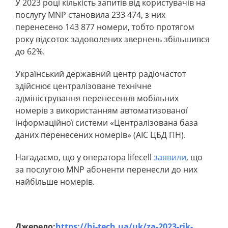
У 2023 році кількість запитів від користувачів на
послугу MNP становила 233 474, з них
перенесено 143 877 номери, тобто протягом
року відсоток задоволених звернень збільшився
до 62%.
Український державний центр радіочастот
здійснює централізоване технічне
адміністрування перенесення мобільних
номерів з використанням автоматизованої
інформаційної системи «Централізована база
даних перенесених номерів» (АІС ЦБД ПН).
Нагадаємо, що у оператора lifecell
заявили
, що
за послугою MNP абоненти перенесли до них
найбільше номерів.
Джерело:
https://hi-tech.ua/uk/za-2023-rik-