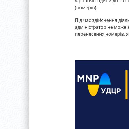
4 робочі години до за
(номерів).
Під час здійснення дія
адміністратор не може 
перенесених номерів, я