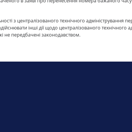
значеного в заяві про перенесення номера бажаного час
льності з централізованого технічного адміністрування п
здійснювати інші дії щодо централізованого технічного а
кі не передбачені законодавством.