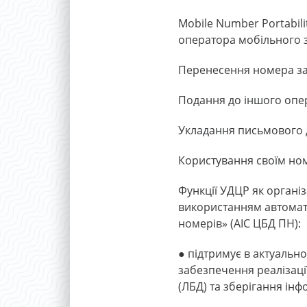
Mobile Number Portabili
оператора мобільного з
Перенесення номера за 
Подання до іншого опе
Укладання письмового д
Користування своїм но
Функції УДЦР як організ
використанням автомат
номерів» (АІС ЦБД ПН):
● підтримує в актуальн
забезпечення реалізаці
(ЛБД) та зберігання ін