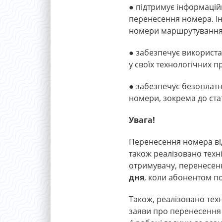
● підтримує інформацій
перенесення номера. Ін
номери маршрутування 
● забезпечує використа
у своїх технологічних п
● забезпечує безоплатн
номери, зокрема до ста
Увага!
Перенесення номера від
також реалізовано техн
отримувачу, перенесенн
дня
, коли абонентом п
Також, реалізовано тех
заяви про перенесення 