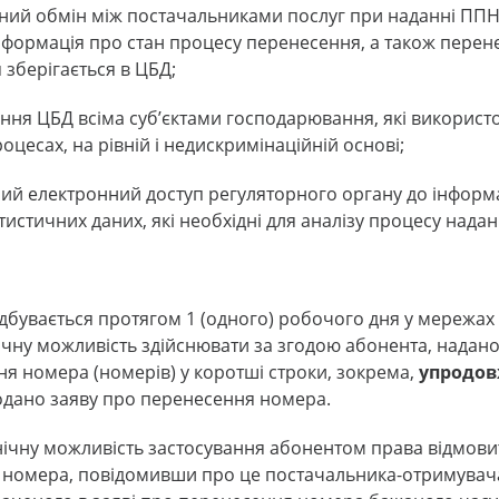
ний обмін між постачальниками послуг при наданні ППН 
формація про стан процесу перенесення, а також перене
зберігається в ЦБД;
ння ЦБД всіма суб’єктами господарювання, які використ
роцесах, на рівній і недискримінаційній основі;
ий електронний доступ регуляторного органу до інформа
тистичних даних, які необхідні для аналізу процесу нада
бувається протягом 1 (одного) робочого дня у мережах м
ічну можливість здійснювати за згодою абонента, надан
я номера (номерів) у коротші строки, зокрема,
упродов
одано заяву про перенесення номера.
нічну можливість застосування абонентом права відмови
номера, повідомивши про це постачальника-отримувача,