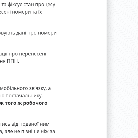
та фіксує стан процесу
сені номери та їх
овують дані про номери
ції про перенесені
ння ППН.
обільного зв’язку, а
ою постачальнику-
ж того ж робочого
тись від поданої ним
 але не пізніше ніж за