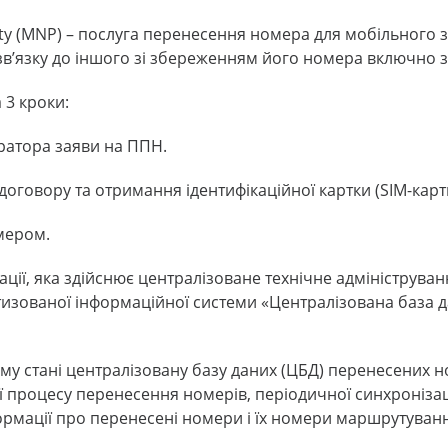
ty (MNP) – послуга перенесення номера для мобільного зв
в’язку до іншого зі збереженням його номера включно з
3 кроки:
ратора заяви на ППН.
оговору та отримання ідентифікаційної картки (SIM-карт
мером.
ації, яка здійснює централізоване технічне адмініструва
изованої інформаційної системи «Централізована база 
ому стані централізовану базу даних (ЦБД) перенесених н
ї процесу перенесення номерів, періодичної синхронізац
формації про перенесені номери і їх номери маршрутуванн