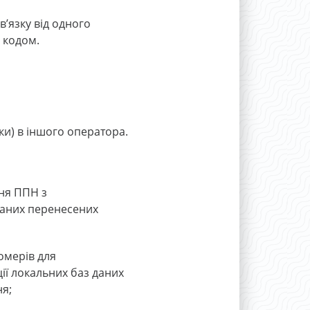
’язку від одного
 кодом.
ки) в іншого оператора.
ння ППН з
даних перенесених
омерів для
ії локальних баз даних
я;