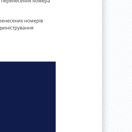
у перенесення номера
еренесених номерів
дміністрування